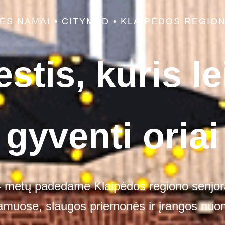
ĖS NAMAI • CITYMED • KLAIPĖDOS REGIO
stis, kuris le
gyventi oriai
4 metų padedame Klaipėdos regiono senjor
muose, slaugos priemonės ir įrangos nuom