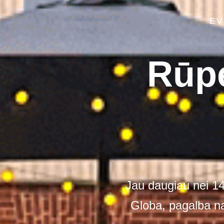
EV
Rūpe
Jau daugiau nei 1
Globa, pagalba na