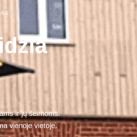
NAS
idžia
ams ir jų šeimoms.
a vienoje vietoje.